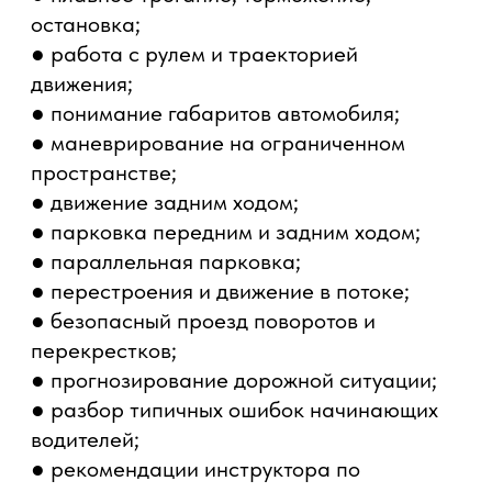
администратор предоставит полный
расчёт и расскажет, какие услуги входят
в стоимость.
Практическая подготовка:
по
утверждённой программе ЦВВМ
Продолжительность занятия:
120
минут
График:
согласовывается
индивидуально
Записаться на обучение
Получить расчет стоимости
Что входит в стоимость курса