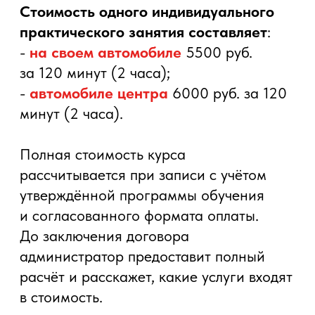
мешает управлять автомобилем
увереннее и как исправить
ошибки.
Персональные
рекомендации
После занятия водитель
получает понятный план, что
отрабатывать дальше.
Место проведение курса
Подарочный сертификат
Подходит для тех, кто хочет подарить практическое
Занятия проходят на автодроме ЦВВМ
занятие или полный курс вождения.
по адресу:
Санкт-Петербург, Дальневосточный