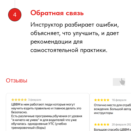
Методика Цыганкова
Экстремальное вождение
Защитное вождение
Стоимость обучения
Восстановление навыков
Автодромы
вождения
Инструкторы
Спортивное вождение
Галерея
Подарочные сертификаты
Блог
Все программы обучения →
Вопрос-ответ
Автошкола
Подготовка к экзамену
Вождение для начинающих
в ГАИ для сдачи на права
Права категории В
категории В:
(АКПП/МКПП)
теоретический курс
Отзывы
и практика вождения →
Детская автошкола
Индивидуальные занятия
Корпоративное обучение
Подготовка персональных водителей
Повышение водительского мастерства
ВИП сопровождение