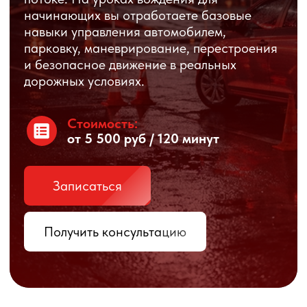
Стоимость:
от 5 500 руб / 120 минут
Записаться
Получить консультацию
Формат проведения:
индивидуальный
Стаж вождения:
с водительским удостоверением /
после автошколы / после перерыва
Продолжительность:
1 занятие — 120 минут
Место:
Дальневосточный проспект, 41, лит. Б.