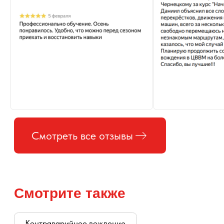
Обучение на корпоративном транспорте
Узнать стоимость обучения
Оставьте заявку и мы подберем для вас курс,
расскажем о программах и ответим на вопросы
Телефоны:
+ 7 (812) 986-74-43
+ 7 (962) 686-74-43
Без выходных: 10:00-22:00
Почта:
Адрес
Санкт-Петербург,
cvvmspb@mail.ru
автодром Ржевка