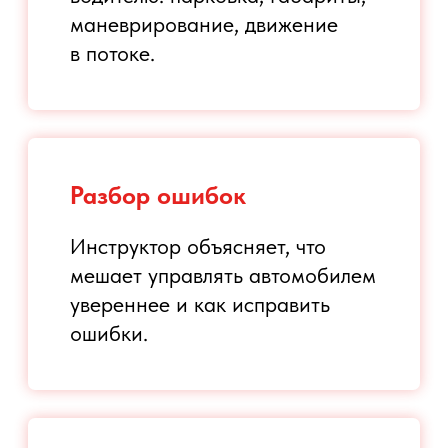
Практика на площадке
Отрабатываются базовые
элементы: габариты, руление,
торможение, движение задним
ходом, парковка,
маневрирование.
Отработка реальных
ситуаций
По уровню подготовки можно
перейти к городским задачам:
перестроения, повороты,
движение в потоке, безопасная
дистанция, прогнозирование
дорожной обстановки.
Обратная связь
Инструктор разбирает ошибки,