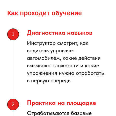
Да, курс рассчитан на водителей
с водительским удостоверением
категории B, которым нужна
дополнительная практика после
автошколы или перерыва.
Можно ли заниматься, если
я давно не водил?
Можно ли отработать только
парковку?
Сколько длится занятие?
Можно ли заниматься
на автомобиле ЦВВМ?