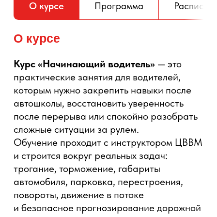
но испытывает стресс при парковке,
перестроении, движении по плотному
городу или выезде на незнакомые
маршруты.
Требования к участнику
наличие водительского
удостоверения категории B;
базовое понимание ПДД;
готовность к практическим
занятиям с инструктором;
возможность проходить
обучение на автомобиле
центра или на автомобиле
ученика — если такой формат
подтвержден
администратором;
для занятий на автомобиле
ученика автомобиль должен
быть технически исправен