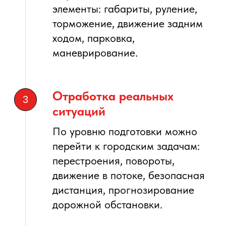
Подходит ли курс после
автошколы?
ЦЕНТР
ВЫСШЕГО
ВОДИТЕЛЬСКОГО МАСТЕРСТВА
ИМ. Э. С. ЦЫГАНКОВА
Филиал
Андрея Герасенкова
Центр контраварийной подготовки и повышения
водительского мастерства в СПб.
Обучение вождению с 1992 года.
ОГРН: 1094700000504
ИНН: 4703005578
Все права защищены
Центр
Курсы вождения
О центре
Контраварийное вождение
Контакты