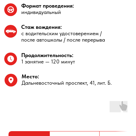
О курсе
Программа
Расписание
Стоимость
О курсе
Курс «Начинающий водитель»
— это
практические занятия для водителей,
которым нужно закрепить навыки после
автошколы, восстановить уверенность
после перерыва или спокойно разобрать
сложные ситуации за рулем.
Обучение проходит с инструктором ЦВВМ
и строится вокруг реальных задач:
трогание, торможение, габариты
автомобиля, парковка, перестроения,
повороты, движение в потоке
и безопасное прогнозирование дорожной
обстановки.
Курс подходит не только тем, кто только
получил права, но и тем, кто уже водит,