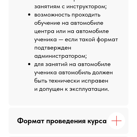
остановка;
● работа с рулем и траекторией
движения;
● понимание габаритов автомобиля;
● маневрирование на ограниченном
пространстве;
● движение задним ходом;
● парковка передним и задним ходом;
● параллельная парковка;
● перестроения и движение в потоке;
● безопасный проезд поворотов и
перекрестков;
● прогнозирование дорожной ситуации;
● разбор типичных ошибок начинающих
водителей;
● рекомендации инструктора по
дальнейшей практике.
Расписание занятий
● ежедневно по предварительной записи;