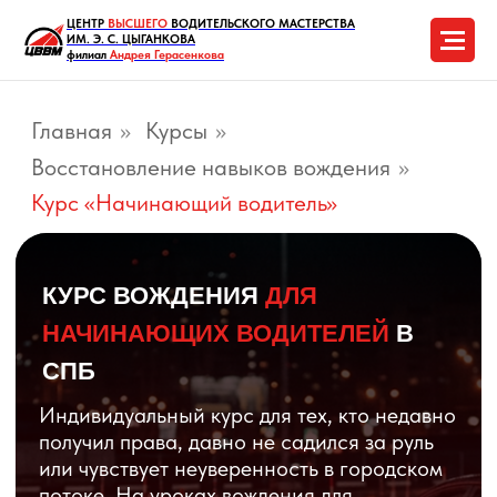
ЦЕНТР
ВЫСШЕГО
ВОДИТЕЛЬСКОГО МАСТЕРСТВА
ИМ. Э. С. ЦЫГАНКОВА
филиал
Андрея Герасенкова
Главная
»
Курсы
»
Восстановление навыков вождения
»
Курс «Начинающий водитель»
КУРС ВОЖДЕНИЯ
ДЛЯ
НАЧИНАЮЩИХ ВОДИТЕЛЕЙ
В
СПБ
Индивидуальный курс для тех, кто недавно
получил права, давно не садился за руль
или чувствует неуверенность в городском
потоке. На уроках вождения для
начинающих вы отработаете базовые
навыки управления автомобилем,
парковку, маневрирование, перестроения
и безопасное движение в реальных
дорожных условиях.