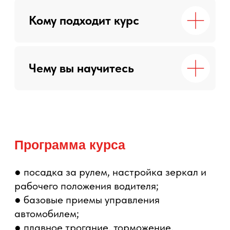
● длительность занятия — 120 минут;
● индивидуальный график по
согласованию;
● возможность выбрать одно занятие или
серию занятий.
Стоимость курса для
начинающих водителей
Стоимость одного индивидуального
практического занятия составляет
:
-
на своем автомобиле
5500 руб.
за 120 минут (2 часа);
-
автомобиле центра
6000 руб. за 120
Требования к участнику
минут (2 часа).
Кому подходит курс
Полная стоимость курса
Формат проведения курса
рассчитывается при записи с учётом
утверждённой программы обучения
Чему вы научитесь
и согласованного формата оплаты.
До заключения договора